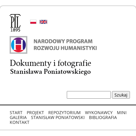
Jump to navigation
S
z
Formularz
u
wyszukiwania
k
START
PROJEKT
REPOZYTORIUM
WYKONAWCY
MINI
a
Menu
GALERIA
STANISŁAW PONIATOWSKI
BIBLIOGRAFIA
j
KONTAKT
główne